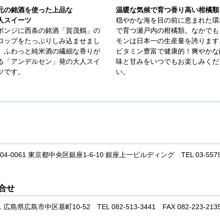
元の銘酒を使った上品な
温暖な気候で育つ香り高い柑橘類
人スイーツ
穏やかな海を目の前に恵まれた環
ポンジに西条の銘酒「賀茂鶴」の
で育つ瀬戸内の柑橘類。なかでも
ロップをたっぷりしみ込ませまし
モンは日本一の生産量を誇ります
。ふわっと純米酒の繊細な香りが
ビタミン豊富で健康的！爽やかな
る「アンデルセン」発の大人スイ
味と甘みをいつでもお楽しみくだ
ツです。
い。
04-0061 東京都中央区銀座1-6-10 銀座上一ビルディング TEL 03-5579-99
合せ
1 広島県広島市中区基町10-52 TEL 082-513-3441 FAX 082-223-213