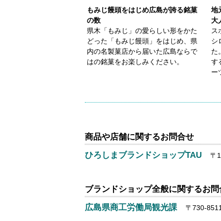
もみじ饅頭をはじめ広島が誇る銘菓
地
の数
大
県木「もみじ」の愛らしい形をかた
ス
どった「もみじ饅頭」をはじめ、県
シ
内の名製菓店から届いた広島ならで
た
はの銘菓をお楽しみください。
す
ー
商品や店舗に関するお問合せ
ひろしまブランドショップTAU
〒1
ブランドショップ全般に関するお問
広島県商工労働局観光課
〒730-851