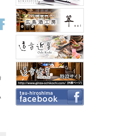
所
、
み