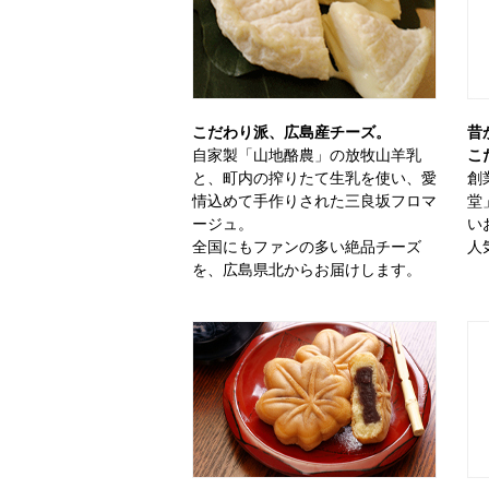
こだわり派、広島産チーズ。
昔
自家製「山地酪農」の放牧山羊乳
こ
と、町内の搾りたて生乳を使い、愛
創
情込めて手作りされた三良坂フロマ
堂
ージュ。
い
全国にもファンの多い絶品チーズ
人
を、広島県北からお届けします。