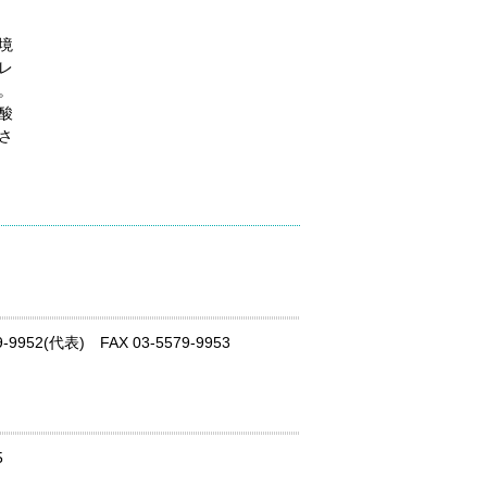
境
レ
。
酸
さ
52(代表) FAX 03-5579-9953
5