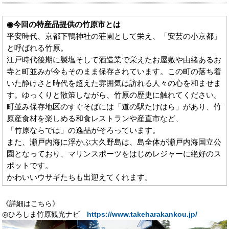
◉今回の特産品提供の竹原市とは
平安時代、京都下鴨神社の荘園として栄え、「安芸の小京都」
と呼ばれる竹原。
江戸時代後期に製塩そして酒造業で栄えたお屋敷や由緒あるお
寺と町並みが今もそのまま保存されています。この町の落ち着
いた静けさと時代を超えた雰囲気は訪れる人々の心を和ませま
す。ゆっくりと散策しながら、竹原の歴史に触れてください。
町並み保存地区のすぐそばには「道の駅たけはら」があり、竹
原産食材を楽しめる和食レストランや産直市など、
「竹原ならでは」の逸品がそろっています。
また、瀬戸内海に浮かぶ大久野島は、島全体が瀬戸内海国立公
園となっており、マリンスポーツをはじめレジャーに絶好のス
ポットです。
かわいいウサギたちも出迎えてくれます。
《詳細はこちら》
◎ひろしま竹原観光ナビ
https://www.takeharakankou.jp/