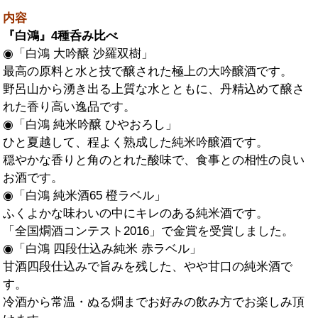
内容
『白鴻』4種呑み比べ
◉「白鴻 大吟醸 沙羅双樹」
最高の原料と水と技で醸された極上の大吟醸酒です。
野呂山から湧き出る上質な水とともに、丹精込めて醸さ
れた香り高い逸品です。
◉「白鴻 純米吟醸 ひやおろし」
ひと夏越して、程よく熟成した純米吟醸酒です。
穏やかな香りと角のとれた酸味で、食事との相性の良い
お酒です。
◉「白鴻 純米酒65 橙ラベル」
ふくよかな味わいの中にキレのある純米酒です。
「全国燗酒コンテスト2016」で金賞を受賞しました。
◉「白鴻 四段仕込み純米 赤ラベル」
甘酒四段仕込みで旨みを残した、やや甘口の純米酒で
す。
冷酒から常温・ぬる燗までお好みの飲み方でお楽しみ頂