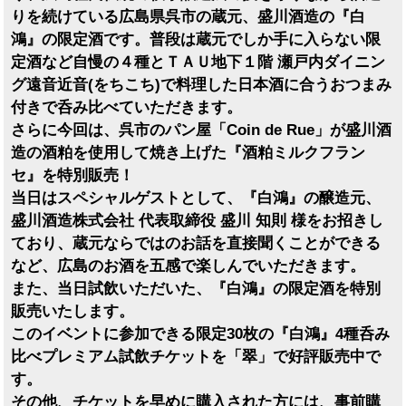
りを続けている広島県呉市の蔵元、盛川酒造の『白
鴻』の限定酒です。普段は蔵元でしか手に入らない限
定酒など自慢の４種とＴＡＵ地下１階 瀬戸内ダイニン
グ遠音近音(をちこち)で料理した日本酒に合うおつまみ
付きで呑み比べていただきます。
さらに今回は、呉市のパン屋「Coin de Rue」が盛川酒
造の酒粕を使用して焼き上げた『酒粕ミルクフラン
セ』を特別販売！
当日はスペシャルゲストとして、『白鴻』の醸造元、
盛川酒造株式会社 代表取締役 盛川 知則 様
をお招きし
ており、蔵元ならではのお話を直接聞くことができる
など、広島のお酒を五感で楽しんでいただきます。
また、当日試飲いただいた、『白鴻』の限定酒を特別
販売いたします。
このイベントに参加できる限定30枚の『白鴻』4種呑み
比べプレミアム試飲チケットを「翠」で好評販売中で
す。
その他、チケットを早めに購入された方には、事前購