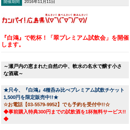
開催期間
2016年11月11日
『白鴻』で乾杯！「翠プレミアム試飲会」を開催
します。
～瀬戸内の恵まれた自然の中、軟水の名水で醸す小さ
な酒蔵～
★只今、『白鴻』4種呑み比べプレミアム試飲チケット
1,500円を限定販売中!!★
☆お電話【03-5579-9952】でも予約を受付中!!☆
◆事前購入特典300円までの試飲酒を1杯無料サービス!!
◆