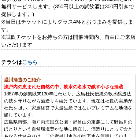
無料サービスします。(350円以上の試飲酒は300円引きで
提供します。)
※当日はチケットによりグラス4杯とおつまみを提供しま
す。
※試飲チケットをお持ちの方は開催時間内、自由にご来店
いただけます。
チラシは
こちら
盛川酒造のご紹介
瀬戸内の恵まれた自然の中、軟水の名水で醸す小さな酒蔵
1887年の創業以来130年にわたり、広島杜氏伝統の軟水醸造法
の技を守りながら酒造りを続けています。現在は社長の実弟が
杜氏を担い、家族経営で大量生産ではないプレミアムな地酒を
醸しています。
広島県南部、瀬戸内海国立公園・野呂山の東麓にして野呂川の
ほとりという自然環境豊かな地に所在し、酒造りにとって命と
もなる仕込み水は、この野呂川水系の地下水を使用していま