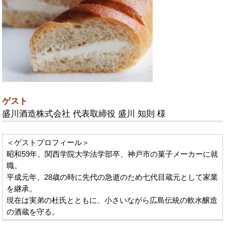
ゲスト
盛川酒造株式会社 代表取締役 盛川 知則 様
＜ゲストプロフィール＞
昭和59年、関西学院大学法学部卒、神戸市の菓子メーカーに就
職。
平成元年、28歳の時に先代の急逝のため七代目蔵元として家業
を継承。
現在は実弟の杜氏とともに、小さいながら広島伝統の軟水醸造
の酒蔵を守る。