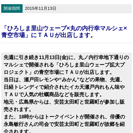
開催期間
2015年11月13日
「ひろしま里山ウェーブ×丸の内行幸マルシェ×
青空市場」にＴＡＵが出店します。
先週に引き続き11月13日(金)に、丸ノ内行幸地下通りの
マルシェで開催される「ひろしま里山ウェーブ拡大プ
ロジェクト」の青空市場にＴＡＵが出店します。
当日は、瀬戸田レモンや“みかん”などの果物、先週、
日経トレンディで紹介されたイカ天瀬戸内れもん味や
ＴＡＵで人気の牡蠣商品などを販売します。
地元・広島県からは、安芸太田町と世羅町が参加し販
売されます。
また、18時からはトークイベントが開催され、俳優の
永島敏行さんの司会で安芸太田町と世羅町が故郷を紹
介されます。