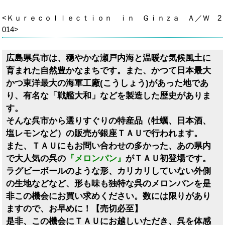
<Ｋｕｒｅｃｏｌｌｅｃｔｉｏｎ ｉｎ Ｇｉｎｚａ Ａ／Ｗ 2
014>
広島県呉市は、穏やかな瀬戸内海と温暖な気候風土に
育まれた自然豊かなまちです。また、かつて日本最大
かつ東洋最大の海軍工廠(こうしょう)があった地であ
り、有名な「戦艦大和」などを製造した歴史がありま
す。
そんな呉市から選りすぐりの特産品（牡蠣、日本酒、
塩レモンなど）の販売が銀座ＴＡＵで行われます。
また、ＴＡＵにもお問い合わせの多かった、あの県内
で大人気の呉の
『メロンパン』
がＴＡＵ初登場です。
ラグビーボールのような形、カリカリしていない外側
の生地などなど、形も味も独特な呉のメロンパンを是
非この機会にお買い求めください。数には限りがあり
ますので、お早めに！【売切必至】
是非、この機会にＴＡＵにお越しいただき、呉を体感