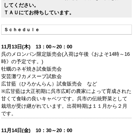
してください。
ＴＡＵにてお待ちしています。
Ｓｃｈｅｄｕｌｅ
11月13日(木) 13：00～20：00
呉のメロンパン限定販売会(入荷は午後《およそ14時～16
時》の予定です。)
牡蠣のネギ焼き試食販売会
安芸灘ワカメスープ試飲会
広甘藍（ひろかんらん）試食販売会 など
※広甘藍は大正初期に呉市広町の農家によって育成された
甘くて食味の良いキャベツです。呉市の伝統野菜として
栽培が受け継がれています。出荷時期は１１月から２月
です。
11月14日(金) 10：30～20：00