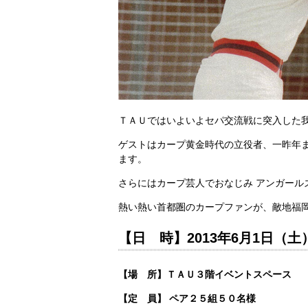
ＴＡＵではいよいよセパ交流戦に突入した
ゲストはカープ黄金時代の立役者、一昨年
ます。
さらにはカープ芸人でおなじみ アンガー
熱い熱い首都圏のカープファンが、敵地福
【日 時】
2013年6月1日（土
【場 所】ＴＡＵ３階イベントスペース
【定 員】
ペア２５組５０名様