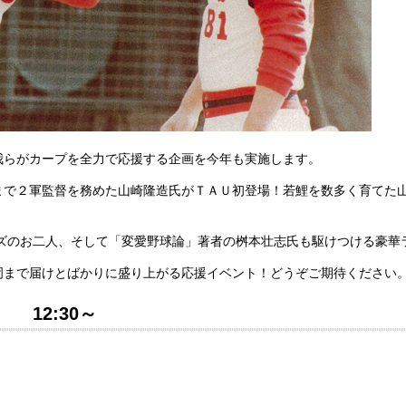
我らがカープを全力で応援する企画を今年も実施します。
まで２軍監督を務めた山崎隆造氏がＴＡＵ初登場！若鯉を数多く育てた
ルズのお二人、そして「変愛野球論」著者の桝本壮志氏も駆けつける豪華
岡まで届けとばかりに盛り上がる応援イベント！どうぞご期待ください
） 12:30～