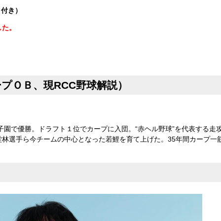
ク付き）
した。
プＯＢ、現RCC野球解説）
甲子園で優勝。ドラフト１位でカープに入団。“赤ヘル野球”を代表する走
林選手ら今チームの中心となった若鯉を育て上げた。35年間カープ一