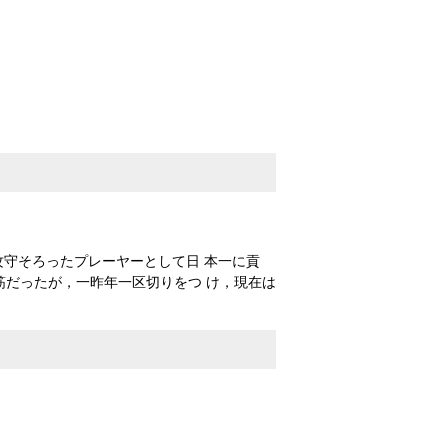
攻守そろったプレーヤーとして日 本一に貢
筋だったが，一昨年一区切りをつ け，現在は