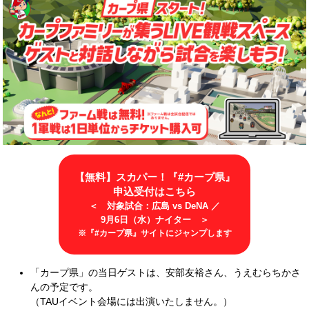
【無料】スカパー！『#カープ県』
申込受付はこちら
＜ 対象試合：広島 vs DeNA ／
9月6日（水）ナイター ＞
※『#カープ県』サイトにジャンプします
「カープ県」の当日ゲストは、安部友裕さん、うえむらちかさ
んの予定です。
（TAUイベント会場には出演いたしません。）