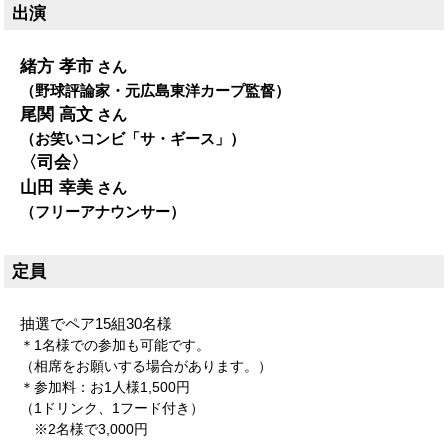
出演
緒方 孝市
さん
（野球評論家・元広島東洋カープ監督）
尾関 高文
さん
（お笑いコンビ「サ・ギース」）
〈司会〉
山田 幸美
さん
（フリーアナウンサー）
定員
抽選でペア15組30名様
＊1名様での参加も可能です。
（相席をお願いする場合があります。）
＊参加料：お1人様1,500円
（1ドリンク、1フード付き）
※2名様で3,000円