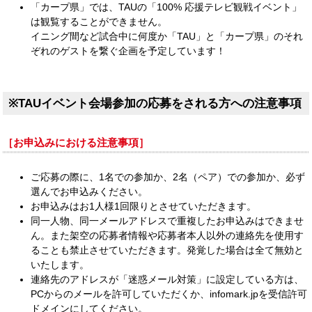
「カープ県」では、TAUの「100% 応援テレビ観戦イベント」
は観覧することができません。
イニング間など試合中に何度か「TAU」と「カープ県」のそれ
ぞれのゲストを繋ぐ企画を予定しています！
※TAUイベント会場参加の応募をされる方への注意事項
［お申込みにおける注意事項］
ご応募の際に、1名での参加か、2名（ペア）での参加か、必ず
選んでお申込みください。
お申込みはお1⼈様1回限りとさせていただきます。
同⼀⼈物、同⼀メールアドレスで重複したお申込みはできませ
ん。また架空の応募者情報や応募者本⼈以外の連絡先を使⽤す
ることも禁⽌させていただきます。発覚した場合は全て無効と
いたします。
連絡先のアドレスが「迷惑メール対策」に設定している⽅は、
PCからのメールを許可していただくか、infomark.jpを受信許可
ドメインにしてください。