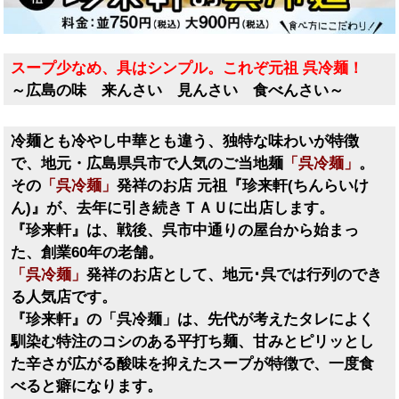
スープ少なめ、具はシンプル。これぞ元祖 呉冷麺！
～広島の味 来んさい 見んさい 食べんさい～
冷麺とも冷やし中華とも違う、独特な味わいが特徴
で、地元・広島県呉市で人気のご当地麺
「呉冷麺」
。
その
「呉冷麺」
発祥のお店 元祖『珍来軒(ちんらいけ
ん)』が、去年に引き続きＴＡＵに出店します。
『珍来軒』は、戦後、呉市中通りの屋台から始まっ
た、創業60年の老舗。
「呉冷麺」
発祥のお店として、地元･呉では行列のでき
る人気店です。
『珍来軒』の「呉冷麺」は、先代が考えたタレによく
馴染む特注のコシのある平打ち麺、甘みとピリッとし
た辛さが広がる酸味を抑えたスープが特徴で、一度食
べると癖になります。