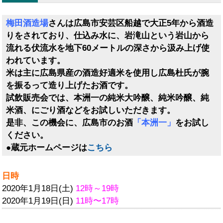
梅田酒造場
さんは広島市安芸区船越で大正5年から酒造
りをされており、仕込み水に、岩滝山という岩山から
流れる伏流水を地下60メートルの深さから汲み上げ使
われています。
米は主に広島県産の酒造好適米を使用し広島杜氏が腕
を振るって造り上げたお酒です。
試飲販売会では、本洲一の純米大吟醸、純米吟醸、純
米酒、にごり酒などをお試しいただきます。
是非、この機会に、広島市のお酒
「本洲一」
をお試し
ください。
●蔵元ホームページは
こちら
日時
2020年1月18日(土)
12時～19時
2020年1月19日(日)
11時〜17時