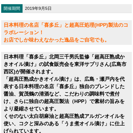
開催期間
2019年9月5日
日本料理の名店「喜多丘」と超高圧処理(HPP)製法のコ
ラボレーション！
お店でしか味わえなかった逸品をご自宅でも。
日本料理「喜多丘」北岡三千男氏監修「超高圧熟成か
きオイル漬け」の試食販売会を東洋サプリさん(広島市
西区)が開催されます。
「超高圧熟成かきオイル漬け」は、広島・瀬戸内を代
表する日本料理の名店「喜多丘」独自のブレンドした
醤油、賀茂鶴の清酒など、こだわりの調味料で煮付
け、さらに独自の超高圧製法（HPP）で素材の旨みを
より凝縮させています。
くせのない太白胡麻油と超高圧熟成アルガンオイルを
使い、コクと深みのある「うま煮オイル漬け」に仕上
げられています。