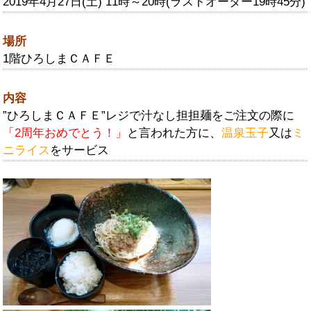
2019年4月27日(土) 11時～20時(ラストオーダー19時45分)
場所
1階ひろしまＣＡＦＥ
内容
”ひろしまＣＡＦＥ”レジで汁なし担担麺をご注文の際に
「2周年おめでとう！」
と言われた方に、
温泉玉子
又は
ミ
ニライス
をサービス