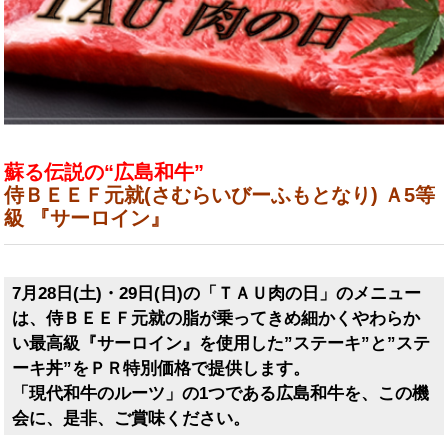
蘇る伝説の“広島和牛”
侍ＢＥＥＦ元就(さむらいびーふもとなり) Ａ5等
級 『サーロイン』
7月28日(土)・29日(日)の「ＴＡＵ肉の日」のメニュー
は、侍ＢＥＥＦ元就の脂が乗ってきめ細かくやわらか
い最高級『サーロイン』を使用した”ステーキ”と”ステ
ーキ丼”をＰＲ特別価格で提供します。
「現代和牛のルーツ」の1つである広島和牛を、この機
会に、是非、ご賞味ください。