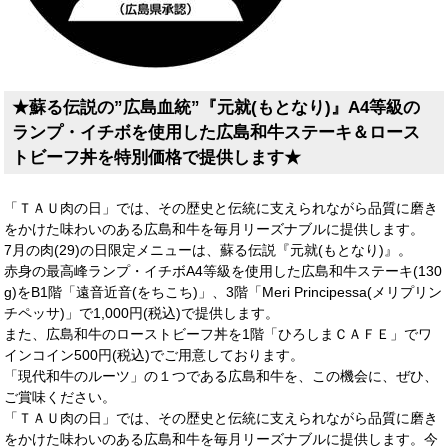
★蘇る伝説の”広島血統”『元就(もとなり)』A4等級の
ランプ・イチボを使用した広島和牛ステーキ＆ロース
トビーフ丼を特別価格で提供します★
「ＴＡＵ肉の日」では、その歴史と伝統に支えられながら品質に磨き
をかけた味わいのある広島和牛を毎月リーズナブルに提供します。
7月の肉(29)の日限定メニューは、蘇る伝説『元就(もとなり)』。
赤身の最高峰ランプ・イチボA4等級を使用した広島和牛ステーキ(130
g)をB1階「遠音近音(をちこち)」、3階「Meri Principessa(メリプリン
チペッサ)」で1,000円(税込)で提供します。
また、広島和牛のローストビーフ丼を1階「ひろしまＣＡＦＥ」でワ
インコイン500円(税込)でご用意しております。
「現代和牛のルーツ」の１つである広島和牛を、この機会に、ぜひ、
ご賞味ください。
「ＴＡＵ肉の日」では、その歴史と伝統に支えられながら品質に磨き
をかけた味わいのある広島和牛を毎月リーズナブルに提供します。今