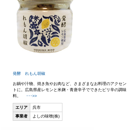
発酵 れもん胡椒
お鍋や汁物、焼き魚やお肉など、さまざまなお料理のアクセン
トに。
広島県産レモンと米麹・青唐辛子でできたピリ辛の調味
料。
･･･>>
エリア
呉市
事業者
よしの味噌(株)