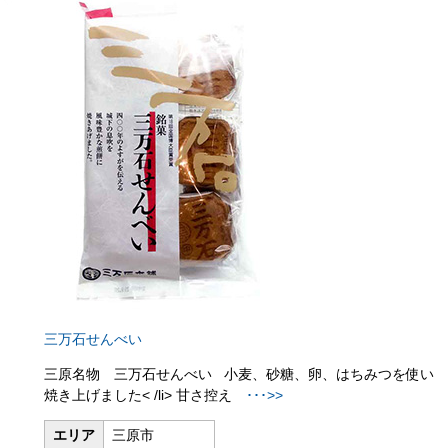
三万石せんべい
三原名物 三万石せんべい 小麦、砂糖、卵、はちみつを使い
焼き上げました< /li> 甘さ控え
･･･>>
エリア
三原市