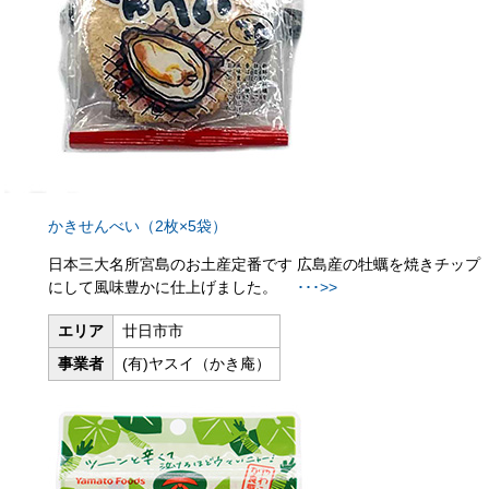
かきせんべい（2枚×5袋）
日本三大名所宮島のお土産定番です
広島産の牡蠣を焼きチップ
にして風味豊かに仕上げました。
･･･>>
エリア
廿日市市
事業者
(有)ヤスイ（かき庵）