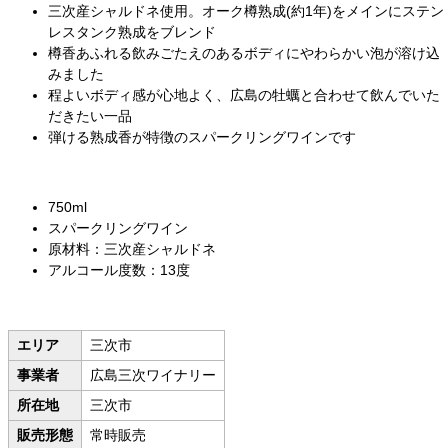
三次産シャルドネ使用。オーク樽熟成(約1年)をメインにステン
レスタンク熟成をブレンド
樽香あふれる飲みごたえのあるボディにやわらかい泡が溶け込
みました
程よいボディ感が心地よく、広島の牡蠣と合わせて飲んでいた
だきたい一品
弾ける熟成香が特徴のスパークリングワインです
750ml
スパークリングワイン
原材料：三次産シャルドネ
アルコール度数：13度
エリア
三次市
事業者
広島三次ワイナリー
所在地
三次市
販売形態
常時販売