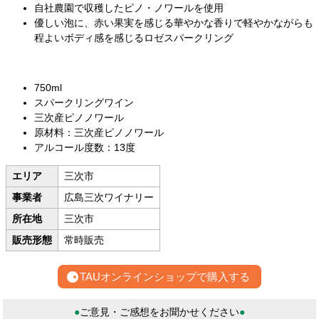
自社農園で収穫したピノ・ノワールを使用
優しい泡に、赤い果実を感じる華やかな香りで軽やかながらも
程よいボディ感を感じるロゼスパークリング
750ml
スパークリングワイン
三次産ピノノワール
原材料：三次産ピノノワール
アルコール度数：13度
エリア
三次市
事業者
広島三次ワイナリー
所在地
三次市
販売形態
常時販売
TAUオンラインショップで購入する
●
ご意見・ご感想をお聞かせください
●