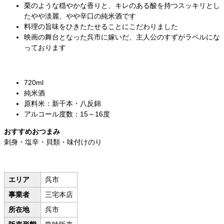
栗のような穏やかな香りと、キレのある酸を持つスッキリとし
たやや淡麗、やや辛口の純米酒です
料理の旨味をひきたたせることにこだわりました
映画の舞台となった呉市に嫁いだ、主人公のすずがラベルにな
っております
720ml
純米酒
原料米：新千本・八反錦
アルコール度数：15～16度
おすすめおつまみ
刺身・塩辛・貝類・味付けのり
エリア
呉市
事業者
三宅本店
所在地
呉市