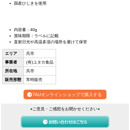
国産ひじきを使用
内容量：40g
賞味期限：ラベルに記載
直射日光や高温多湿の場所を避けて保管
エリア
呉市
事業者
(有)ユタカ食品
所在地
呉市
販売形態
常時販売
TAUオンラインショップで購入する
●
ご意見・ご感想をお聞かせください
●