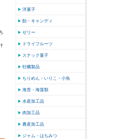
洋菓子
飴・キャンディ
ろ
ゼリー
ドライフルーツ
汁
スナック菓子
牡蠣製品
ちりめん・いりこ・小魚
海苔・海藻類
水産加工品
肉加工品
農産加工品
ジャム・はちみつ