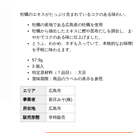
牡蠣のエキスがたっぷり含まれているコクのある味わい。
牡蠣の産地である広島産の牡蠣を使用
牡蠣から抽出したエキスに鰹や昆布だしを調合し、ま
やかでコクのある味に仕上げました。
とうふ、わかめ、ネギも入っていて、本格的なお味噌
を手軽に味わえます。
57.9g
3 個入
特定原材料（７品目）：大豆
賞味期限：商品のラベルの表示を参照
エリア
広島市
事業者
新庄みそ(株)
所在地
広島市
販売形態
常時販売