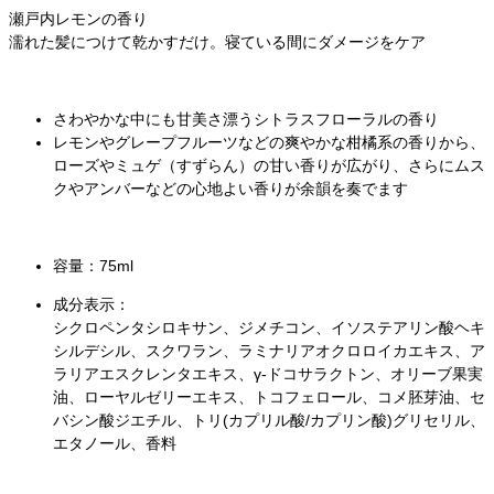
瀬戸内レモンの香り
濡れた髪につけて乾かすだけ。寝ている間にダメージをケア
さわやかな中にも甘美さ漂うシトラスフローラルの香り
レモンやグレープフルーツなどの爽やかな柑橘系の香りから、
ローズやミュゲ（すずらん）の甘い香りが広がり、さらにムス
クやアンバーなどの心地よい香りが余韻を奏でます
容量：75ml
成分表示：
シクロペンタシロキサン、ジメチコン、イソステアリン酸ヘキ
シルデシル、スクワラン、ラミナリアオクロロイカエキス、ア
ラリアエスクレンタエキス、γ-ドコサラクトン、オリーブ果実
油、ローヤルゼリーエキス、トコフェロール、コメ胚芽油、セ
バシン酸ジエチル、トリ(カプリル酸/カプリン酸)グリセリル、
エタノール、香料