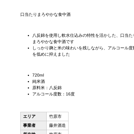
口当たりまろやかな食中酒
八反錦を使用し軟水仕込みの特性を活かした、口当た
まろやかな食中酒です
しっかり麹と米の味わいを残しながら、アルコール度
を低めに抑えました
720ml
純米酒
原料米：八反錦
アルコール度数：16度
エリア
竹原市
事業者
藤井酒造