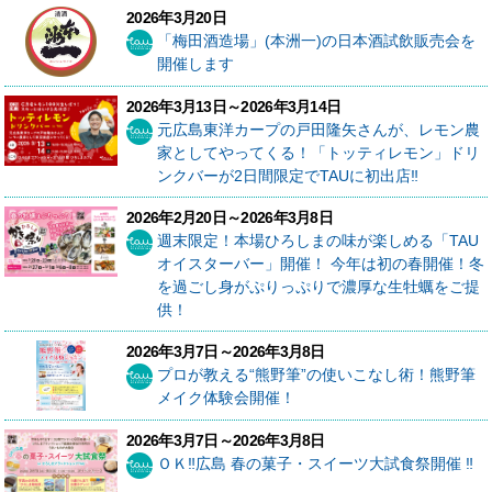
2026年3月20日
「梅田酒造場」(本洲一)の日本酒試飲販売会を
開催します
2026年3月13日～2026年3月14日
元広島東洋カープの戸田隆矢さんが、レモン農
家としてやってくる！「トッティレモン」ドリ
ンクバーが2日間限定でTAUに初出店‼
2026年2月20日～2026年3月8日
週末限定！本場ひろしまの味が楽しめる「TAU
オイスターバー」開催！ 今年は初の春開催！冬
を過ごし身がぷりっぷりで濃厚な生牡蠣をご提
供！
2026年3月7日～2026年3月8日
プロが教える“熊野筆”の使いこなし術！熊野筆
メイク体験会開催！
2026年3月7日～2026年3月8日
ＯＫ‼広島 春の菓子・スイーツ大試食祭開催 ‼