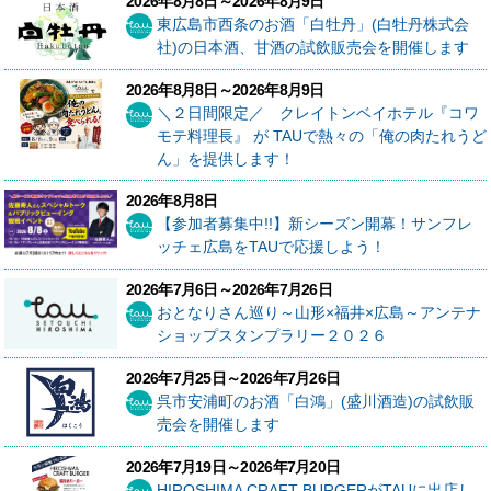
2026年8月8日～2026年8月9日
東広島市西条のお酒「白牡丹」(白牡丹株式会
社)の日本酒、甘酒の試飲販売会を開催します
2026年8月8日～2026年8月9日
＼２日間限定／ クレイトンベイホテル『コワ
モテ料理長』 が TAUで熱々の「俺の肉たれうど
ん」を提供します！
2026年8月8日
【参加者募集中!!】新シーズン開幕！サンフレ
ッチェ広島をTAUで応援しよう！
2026年7月6日～2026年7月26日
おとなりさん巡り～山形×福井×広島～アンテナ
ショップスタンプラリー２０２６
2026年7月25日～2026年7月26日
呉市安浦町のお酒「白鴻」(盛川酒造)の試飲販
売会を開催します
2026年7月19日～2026年7月20日
HIROSHIMA CRAFT BURGERがTAUに出店し