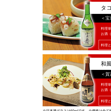
タ
＜宝
料理単
お酒（
料理
和
＜賀
料理単
お酒（
料理
※日本酒グラスは60mlです。※価格は全て