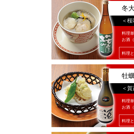
冬
＜桜
料理単
お酒（
料理
牡
＜賀
料理単
お酒（
料理