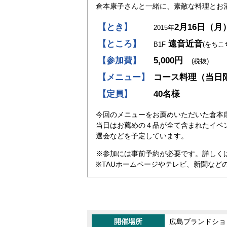
倉本康子さんと一緒に、素敵な料理とお
【とき】
2月16日（月
2015年
【ところ】
遠音近音
B1F
(をちこ
【参加費】
5,000円
(税抜)
【メニュー】
コース料理（当日
【定員】
40名様
今回のメニューをお薦めいただいた倉本
当日はお薦めの４品が全て含まれたイベ
選会などを予定しています。
※参加には事前予約が必要です。詳しく
※TAUホームページやテレビ、新聞など
開催場所
広島ブランドショッ