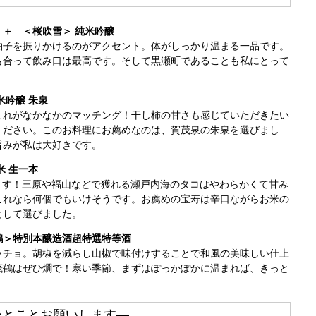
＋ ＜桜吹雪＞ 純米吟醸
柚子を振りかけるのがアクセント。体がしっかり温まる一品です。
も合って飲み口は最高です。そして黒瀬町であることも私にとって
米吟醸 朱泉
これがなかなかのマッチング！干し柿の甘さも感じていただきたい
ください。このお料理にお薦めなのは、賀茂泉の朱泉を選びまし
旨みが私は大好きです。
米 生一本
ます！三原や福山などで獲れる瀬戸内海のタコはやわらかくて甘み
これなら何個でもいけそうです。お薦めの宝寿は辛口ながらお米の
として選びました。
鶴＞特別本醸造酒超特選特等酒
ッチョ。胡椒を減らし山椒で味付けすることで和風の美味しい仕上
茂鶴はぜひ燗で！寒い季節、まずはぽっかぽかに温まれば、きっと
ひとことお願いします―