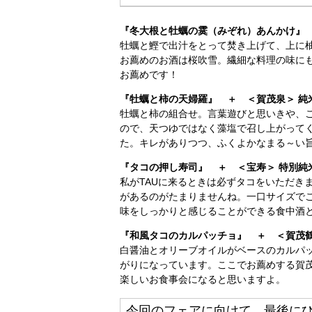
『冬大根と牡蠣の霙（みぞれ）あんかけ』 
牡蠣と鰹で出汁をとって焚き上げて、上に
お薦めのお酒は桜吹雪。繊細な料理の味に
お薦めです！
『牡蠣と柿の天婦羅』 ＋ ＜賀茂泉＞ 純
牡蠣と柿の組合せ。言葉遊びと思いきや、
ので、天つゆではなく藻塩で召し上がって
た。キレがありつつ、ふくよかなまる～い
『タコの押し寿司』 ＋ ＜宝寿＞ 特別純
私がTAUに来るときは必ずタコをいただき
があるのがたまりませんね。一口サイズで
味をしっかりと感じることができる食中酒
『和風タコのカルパッチョ』 ＋ ＜賀茂
白醤油とオリーブオイルがベースのカルパ
がりになっています。ここでお薦めする賀
楽しいお食事会になると思いますよ。
今回のフェアに向けて、最後に