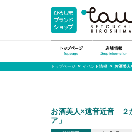
トップページ
イベント情報
お酒美人
お酒美人×遠音近音 ２
ア」